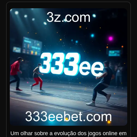
Um olhar sobre a evolução dos jogos online em