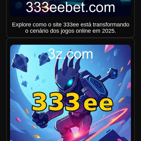
Explore como o site 333ee está transformando
o cenário dos jogos online em 2025.