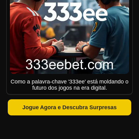
Como a palavra-chave '333ee' está moldando o
futuro dos jogos na era digital.
Jogue Agora e Descubra Surpresas