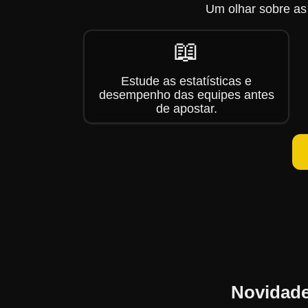
Um olhar sobre as
📖
Estude as estatísticas e
desempenho das equipes antes
de apostar.
Novidade