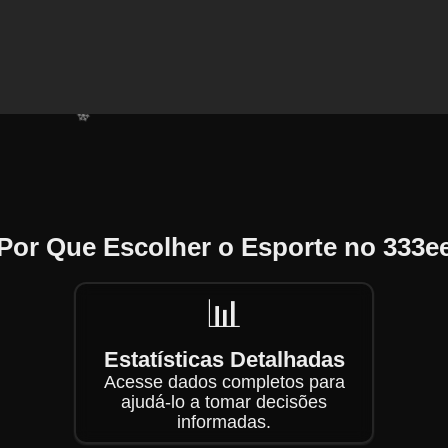
❄
❄
❄
❄
Por Que Escolher o Esporte no 333e
📊
Estatísticas Detalhadas
Acesse dados completos para
ajudá-lo a tomar decisões
informadas.