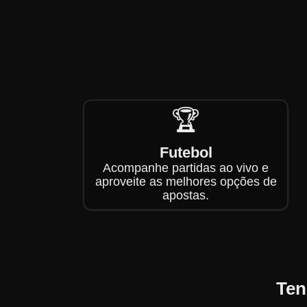
🏆
Futebol
Acompanhe partidas ao vivo e
aproveite as melhores opções de
apostas.
Ten