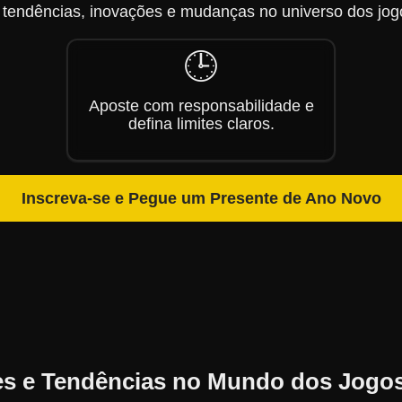
 tendências, inovações e mudanças no universo dos jog
🕒
Aposte com responsabilidade e
defina limites claros.
Inscreva-se e Pegue um Presente de Ano Novo
s e Tendências no Mundo dos Jogo