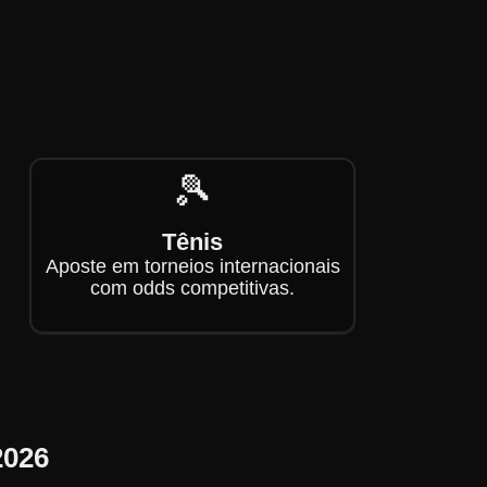
🎾
Tênis
Aposte em torneios internacionais
com odds competitivas.
2026