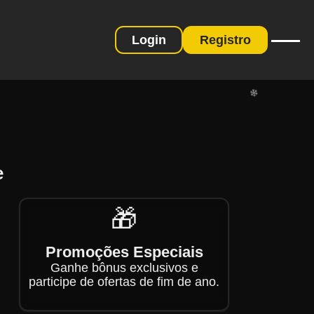
❄
Login
Registro
❄
❄
❄
e
🎁
Promoções Especiais
Ganhe bônus exclusivos e
participe de ofertas de fim de ano.