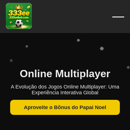
❄
❄
❄
❄
❄
❄
❄
❄
❄
❄
❄
Online Multiplayer
❄
A Evolução dos Jogos Online Multiplayer: Uma
Experiência Interativa Global
Aproveite o Bônus do Papai Noel