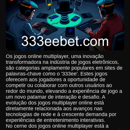
Os jogos online multiplayer, uma inovação
transformadora na indústria de jogos eletrônicos,
são categorias amplamente populares em sites de
palavras-chave como o '333ee'. Estes jogos
oferecem aos jogadores a oportunidade de
competir ou colaborar com outros usuários ao
redor do mundo, elevando a experiência de jogo a
um novo patamar de interação e desafio. A
evolução dos jogos multiplayer online está
diretamente relacionada aos avanços nas
tecnologias de rede e à crescente demanda por
experiências de entretenimento interativas.
No cerne dos jogos online multiplayer está a