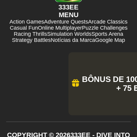
333EE
MENU
Action Games
Adventure Quests
Arcade Classics
Casual Fun
Online Multiplayer
Puzzle Challenges
Racing Thrills
Simulation Worlds
Sports Arena
Strategy Battles
Notícias da Marca
Google Map
BÔNUS DE 100
+ 75
COPYRIGHT ©
2026
333EE - DIVE INTO