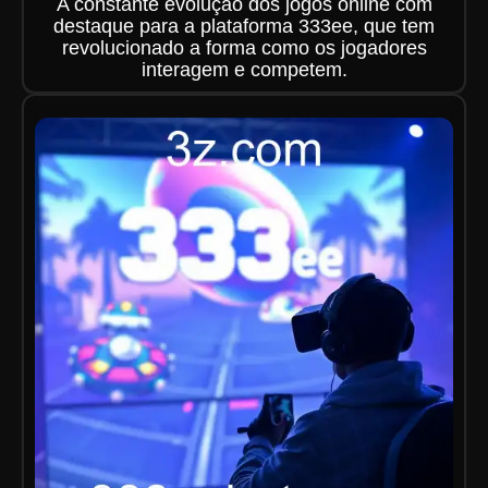
A constante evolução dos jogos online com
destaque para a plataforma 333ee, que tem
revolucionado a forma como os jogadores
interagem e competem.