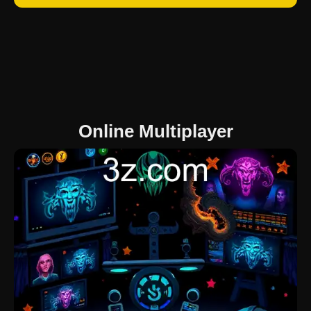
Online Multiplayer