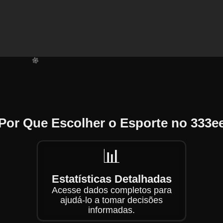
❄
❄
❄
❄
Por Que Escolher o Esporte no 333e
📊
Estatísticas Detalhadas
Acesse dados completos para
ajudá-lo a tomar decisões
informadas.