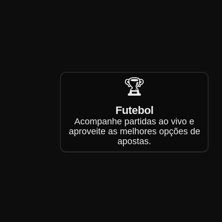
🏆
Futebol
Acompanhe partidas ao vivo e
aproveite as melhores opções de
apostas.