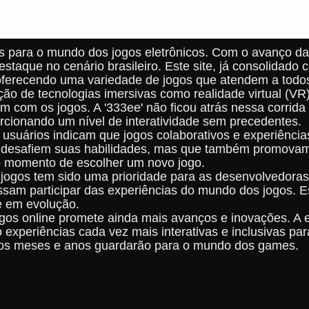
 para o mundo dos jogos eletrônicos. Com o avanço da 
estaque no cenário brasileiro. Este site, já consolida
, oferecendo uma variedade de jogos que atendem a todos
ção de tecnologias imersivas como realidade virtual (V
m com os jogos. A '333ee' não ficou atrás nessa corrid
orcionando um nível de interatividade sem precedentes.
 usuários indicam que jogos colaborativos e experiência
 desafiem suas habilidades, mas que também promovam c
o momento de escolher um novo jogo.
 jogos tem sido uma prioridade para as desenvolvedoras.
ssam participar das experiências do mundo dos jogos. 
re em evolução.
gos online promete ainda mais avanços e inovações. A ex
xperiências cada vez mais interativas e inclusivas par
mos meses e anos guardarão para o mundo dos games.