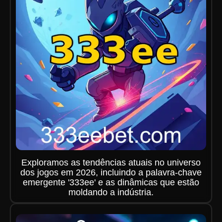
Exploramos as tendências atuais no universo
dos jogos em 2026, incluindo a palavra-chave
emergente '333ee' e as dinâmicas que estão
moldando a indústria.