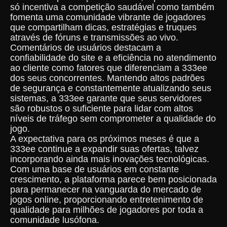
só incentiva a competição saudável como também
fomenta uma comunidade vibrante de jogadores
que compartilham dicas, estratégias e truques
através de fóruns e transmissões ao vivo.
Comentários de usuários destacam a
confiabilidade do site e a eficiência no atendimento
ao cliente como fatores que diferenciam a 333ee
dos seus concorrentes. Mantendo altos padrões
de segurança e constantemente atualizando seus
sistemas, a 333ee garante que seus servidores
são robustos o suficiente para lidar com altos
níveis de tráfego sem comprometer a qualidade do
jogo.
A expectativa para os próximos meses é que a
333ee continue a expandir suas ofertas, talvez
incorporando ainda mais inovações tecnológicas.
Com uma base de usuários em constante
crescimento, a plataforma parece bem posicionada
para permanecer na vanguarda do mercado de
jogos online, proporcionando entretenimento de
qualidade para milhões de jogadores por toda a
comunidade lusófona.