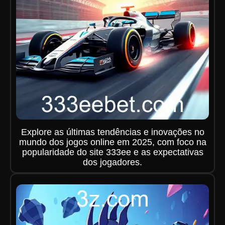
Explore as últimas tendências e inovações no
mundo dos jogos online em 2025, com foco na
popularidade do site 333ee e as expectativas
dos jogadores.