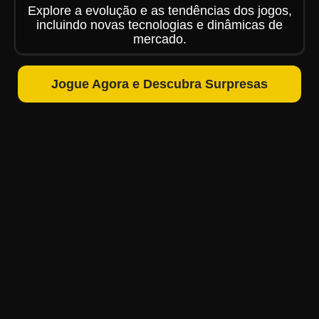
Explore a evolução e as tendências dos jogos,
incluindo novas tecnologias e dinâmicas de
mercado.
Jogue Agora e Descubra Surpresas