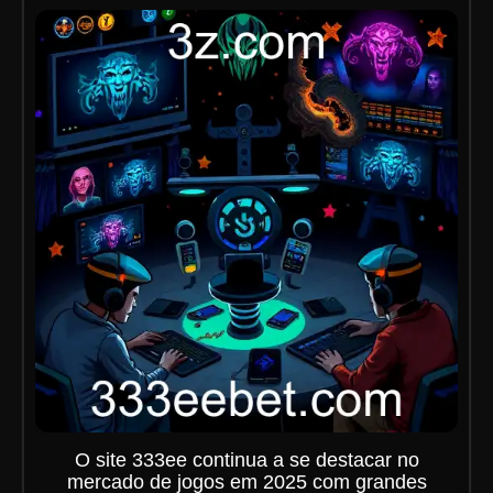
O site 333ee continua a se destacar no
mercado de jogos em 2025 com grandes