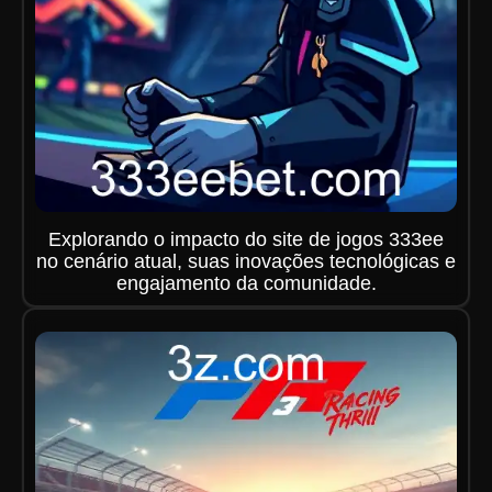
Explorando o impacto do site de jogos 333ee
no cenário atual, suas inovações tecnológicas e
engajamento da comunidade.