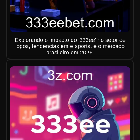
Explorando o impacto do '333ee' no setor de
jogos, tendencias em e-sports, e o mercado
brasileiro em 2026.