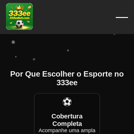
❄
❄
❄
❄
❄
❄
❄
❄
Por Que Escolher o Esporte no
❄
333ee
❄
❄
⚽
Cobertura
Completa
Acompanhe uma ampla