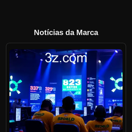
Notícias da Marca