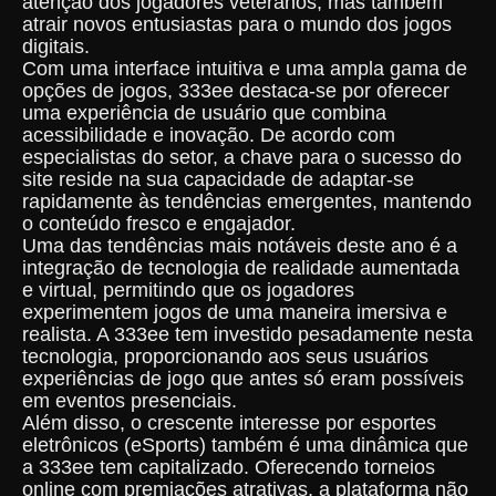
atenção dos jogadores veteranos, mas também
atrair novos entusiastas para o mundo dos jogos
digitais.
Com uma interface intuitiva e uma ampla gama de
opções de jogos, 333ee destaca-se por oferecer
uma experiência de usuário que combina
acessibilidade e inovação. De acordo com
especialistas do setor, a chave para o sucesso do
site reside na sua capacidade de adaptar-se
rapidamente às tendências emergentes, mantendo
o conteúdo fresco e engajador.
Uma das tendências mais notáveis deste ano é a
integração de tecnologia de realidade aumentada
e virtual, permitindo que os jogadores
experimentem jogos de uma maneira imersiva e
realista. A 333ee tem investido pesadamente nesta
tecnologia, proporcionando aos seus usuários
experiências de jogo que antes só eram possíveis
em eventos presenciais.
Além disso, o crescente interesse por esportes
eletrônicos (eSports) também é uma dinâmica que
a 333ee tem capitalizado. Oferecendo torneios
online com premiações atrativas, a plataforma não