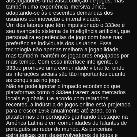
aos jogadores uma vasta coleção de jogos, mas
também uma experiência imersiva única,
adaptando-se às crescentes demandas dos
usuários por inovação e interatividade.
Um dos fatores que têm impulsionado o 333ee é
seu avançado sistema de inteligência artificial, que
personaliza experiências de jogo com base nas
preferências individuais dos usuários. Essa
tecnologia não apenas melhora a jogabilidade,
mas também mantém os jogadores engajados por
mais tempo. Com essa interface inteligente, o
333ee promove uma comunidade vibrante, onde
as interações sociais são tão importantes quanto
as conquistas no jogo.
Não se pode ignorar o impacto econômico que
plataformas como o 333ee trazem aos mercados
locais e globais. De acordo com relatórios
recentes, a indústria de jogos online está projetada
para crescer 15% anualmente até 2030, com
plataformas em português ganhando destaque na
América Latina e em comunidades de falantes de
português ao redor do mundo. As parcerias
estratégicas com desenvolvedores de jogos e