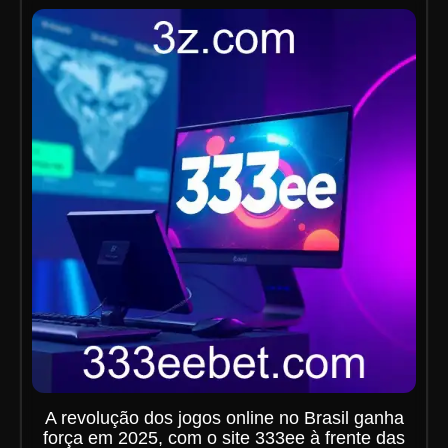
A revolução dos jogos online no Brasil ganha
força em 2025, com o site 333ee à frente das