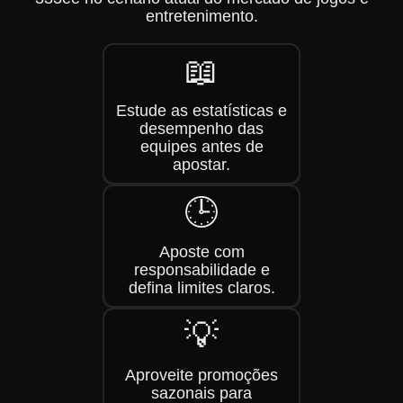
entretenimento.
📖
Estude as estatísticas e
desempenho das
equipes antes de
apostar.
🕒
Aposte com
responsabilidade e
defina limites claros.
💡
Aproveite promoções
sazonais para