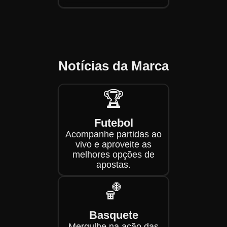
Notícias da Marca
🏆
Futebol
Acompanhe partidas ao
vivo e aproveite as
melhores opções de
apostas.
🏀
Basquete
Mergulhe na ação das