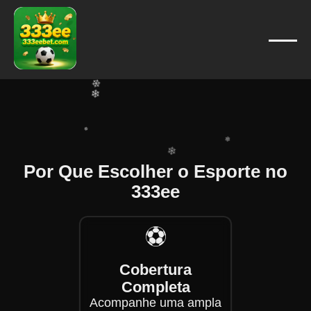
❄
❄
❄
❄
❄
❄
❄
❄
❄
Por Que Escolher o Esporte no
❄
333ee
❄
❄
⚽
Cobertura
Completa
Acompanhe uma ampla