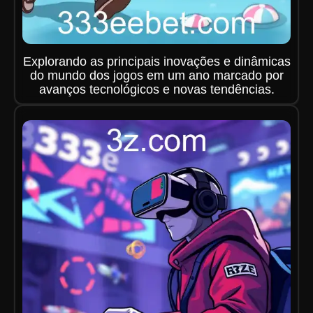
Explorando as principais inovações e dinâmicas
do mundo dos jogos em um ano marcado por
avanços tecnológicos e novas tendências.