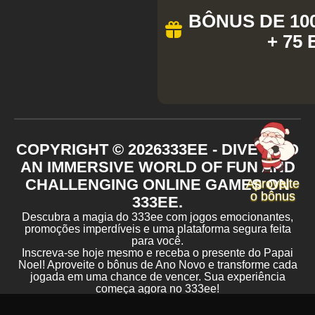
BÔNUS DE 100
+ 75
COPYRIGHT ©
2026
333EE - DIVE INTO
AN IMMERSIVE WORLD OF FUN AND
CHALLENGING ONLINE GAMES ON
Aproveite
o bônus
333EE.
Descubra a magia do 333ee com jogos emocionantes,
promoções imperdíveis e uma plataforma segura feita
para você.
Inscreva-se hoje mesmo e receba o presente do Papai
Noel! Aproveite o bônus de Ano Novo e transforme cada
jogada em uma chance de vencer. Sua experiência
começa agora no 333ee!