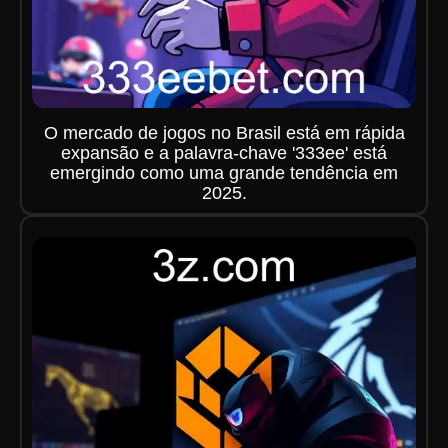
O mercado de jogos no Brasil está em rápida
expansão e a palavra-chave '333ee' está
emergindo como uma grande tendência em
2025.