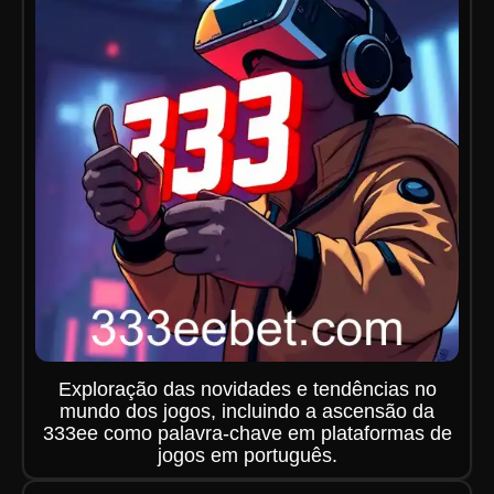
Exploração das novidades e tendências no
mundo dos jogos, incluindo a ascensão da
333ee como palavra-chave em plataformas de
jogos em português.