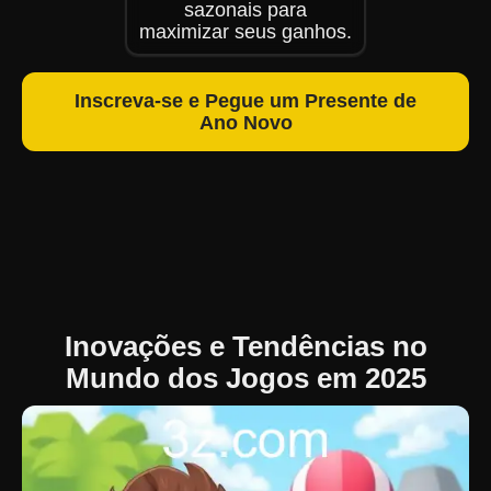
sazonais para
maximizar seus ganhos.
Inscreva-se e Pegue um Presente de
Ano Novo
Inovações e Tendências no
Mundo dos Jogos em 2025