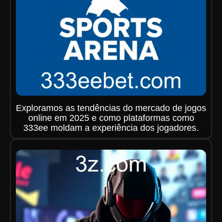
Exploramos as tendências do mercado de jogos
online em 2025 e como plataformas como
333ee moldam a experiência dos jogadores.