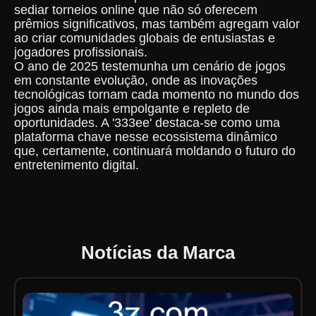
sediar torneios online que não só oferecem
prêmios significativos, mas também agregam valor
ao criar comunidades globais de entusiastas e
jogadores profissionais.
O ano de 2025 testemunha um cenário de jogos
em constante evolução, onde as inovações
tecnológicas tornam cada momento no mundo dos
jogos ainda mais empolgante e repleto de
oportunidades. A '333ee' destaca-se como uma
plataforma chave nesse ecossistema dinâmico
que, certamente, continuará moldando o futuro do
entretenimento digital.
Notícias da Marca