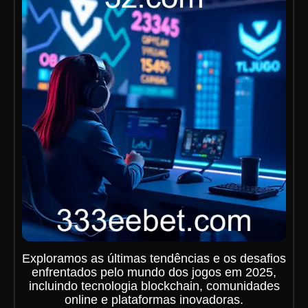
Exploramos as últimas tendências e os desafios
enfrentados pelo mundo dos jogos em 2025,
incluindo tecnologia blockchain, comunidades
online e plataformas inovadoras.