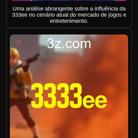
Uma análise abrangente sobre a influência da
333ee no cenário atual do mercado de jogos e
entretenimento.