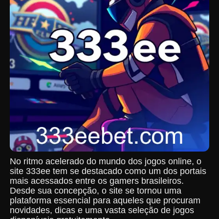
No ritmo acelerado do mundo dos jogos online, o
site 333ee tem se destacado como um dos portais
mais acessados entre os gamers brasileiros.
Desde sua concepção, o site se tornou uma
plataforma essencial para aqueles que procuram
novidades, dicas e uma vasta seleção de jogos