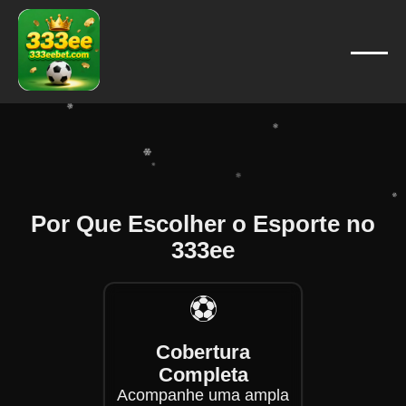
❄
❄
❄
❄
❄
Por Que Escolher o Esporte no
❄
❄
❄
333ee
❄
⚽
Cobertura
Completa
Acompanhe uma ampla