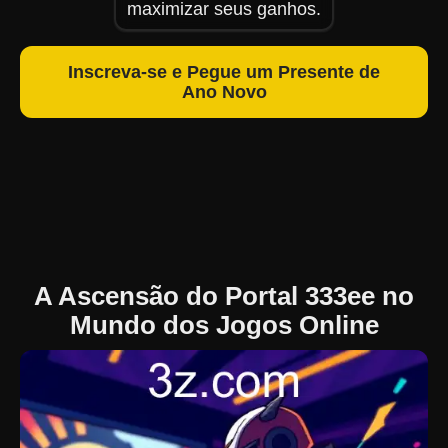
maximizar seus ganhos.
Inscreva-se e Pegue um Presente de
Ano Novo
A Ascensão do Portal 333ee no
Mundo dos Jogos Online