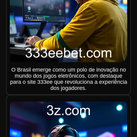
O Brasil emerge como um polo de inovação no
mundo dos jogos eletrônicos, com destaque
para o site 333ee que revoluciona a experiência
dos jogadores.