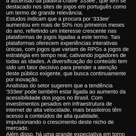
a ascensão da palavra-chave '333ee', que tem se
destacado nos sites de jogos em português como
um termo de grande relevância.
Estudos indicam que a procura por '333ee'
aumentou em mais de 50% nos primeiros meses
do ano, refletindo um interesse crescente nas
plataformas de jogos ligadas a este termo. Tais
plataformas oferecem experiências interativas
únicas, com jogos que variam de RPGs a jogos de
estratégia em tempo real, cativando jogadores de
todas as idades. A diversificação do conteúdo tem
sido um fator decisivo para prender a atenção
deste público exigente, que busca continuamente
por inovação.
Analistas do setor sugerem que a tendência
'333ee' pode também estar ligada ao aumento da
acessibilidade dos jogos no Brasil. Com
investimentos pesados em infraestrutura de
internet de alta velocidade, mais brasileiros têm
acesso a conteúdos de alta qualidade,
impulsionando o crescimento deste nicho de
mercado.
Além disso, há uma grande expectativa em torno