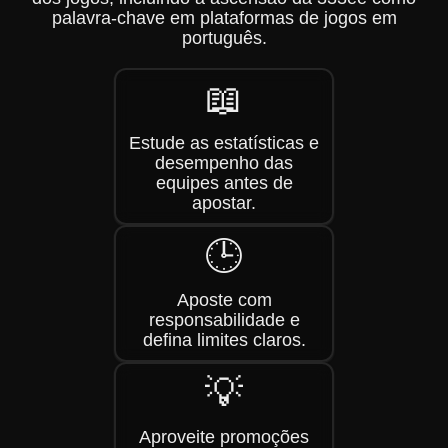
palavra-chave em plataformas de jogos em
português.
📖
Estude as estatísticas e
desempenho das
equipes antes de
apostar.
🕒
Aposte com
responsabilidade e
defina limites claros.
💡
Aproveite promoções