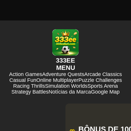
333EE
MENU
Action Games
Adventure Quests
Arcade Classics
Casual Fun
Online Multiplayer
Puzzle Challenges
Racing Thrills
Simulation Worlds
Sports Arena
Strategy Battles
Notícias da Marca
Google Map
BÔNUS DE 100