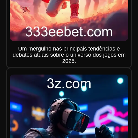
Um mergulho nas principais tendências e
debates atuais sobre o universo dos jogos em
2025.