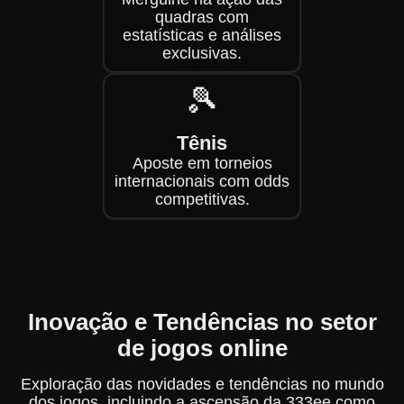
quadras com
estatísticas e análises
exclusivas.
🎾
Tênis
Aposte em torneios
internacionais com odds
competitivas.
Inovação e Tendências no setor
de jogos online
Exploração das novidades e tendências no mundo
dos jogos, incluindo a ascensão da 333ee como