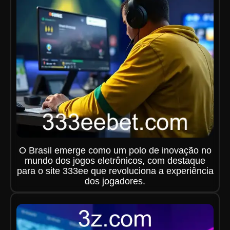
O Brasil emerge como um polo de inovação no
mundo dos jogos eletrônicos, com destaque
para o site 333ee que revoluciona a experiência
dos jogadores.