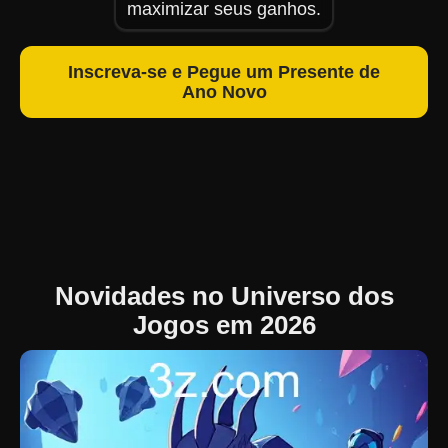
maximizar seus ganhos.
Inscreva-se e Pegue um Presente de
Ano Novo
Novidades no Universo dos
Jogos em 2026