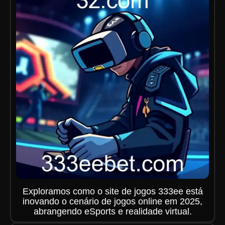
Exploramos como o site de jogos 333ee está
inovando o cenário de jogos online em 2025,
abrangendo eSports e realidade virtual.