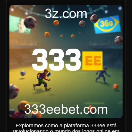
Exploramos como a plataforma 333ee está
revolucionando o mundo dos jogos online em