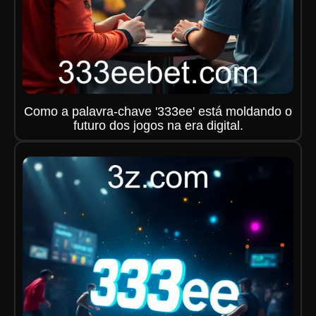
Como a palavra-chave '333ee' está moldando o
futuro dos jogos na era digital.