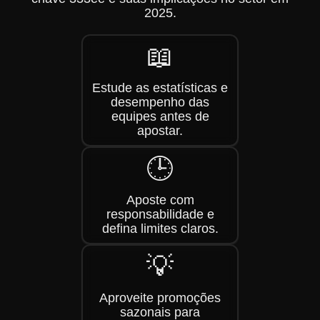
2025.
📖
Estude as estatísticas e
desempenho das
equipes antes de
apostar.
🕒
Aposte com
responsabilidade e
defina limites claros.
💡
Aproveite promoções
sazonais para