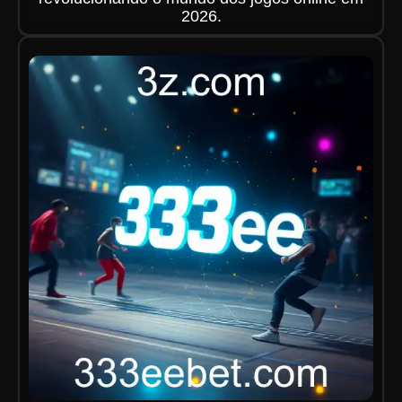
2026.