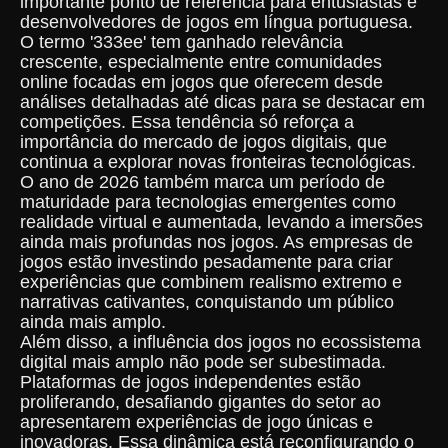
importante ponto de referência para entusiastas e
desenvolvedores de jogos em língua portuguesa.
O termo '333ee' tem ganhado relevância
crescente, especialmente entre comunidades
online focadas em jogos que oferecem desde
análises detalhadas até dicas para se destacar em
competições. Essa tendência só reforça a
importância do mercado de jogos digitais, que
continua a explorar novas fronteiras tecnológicas.
O ano de 2026 também marca um período de
maturidade para tecnologias emergentes como
realidade virtual e aumentada, levando a imersões
ainda mais profundas nos jogos. As empresas de
jogos estão investindo pesadamente para criar
experiências que combinem realismo extremo e
narrativas cativantes, conquistando um público
ainda mais amplo.
Além disso, a influência dos jogos no ecossistema
digital mais amplo não pode ser subestimada.
Plataformas de jogos independentes estão
proliferando, desafiando gigantes do setor ao
apresentarem experiências de jogo únicas e
inovadoras. Essa dinâmica está reconfigurando o