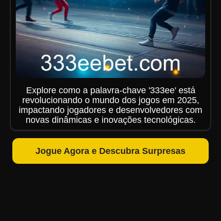
Explore como a palavra-chave '333ee' está
revolucionando o mundo dos jogos em 2025,
impactando jogadores e desenvolvedores com
novas dinâmicas e inovações tecnológicas.
Jogue Agora e Descubra Surpresas