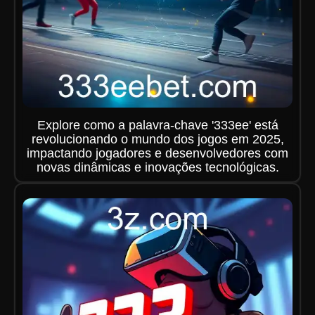
Explore como a palavra-chave '333ee' está
revolucionando o mundo dos jogos em 2025,
impactando jogadores e desenvolvedores com
novas dinâmicas e inovações tecnológicas.