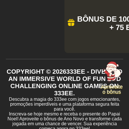
BÔNUS DE 100
+ 75
COPYRIGHT ©
2026
333EE - DIVE INTO
AN IMMERSIVE WORLD OF FUN AND
CHALLENGING ONLINE GAMES ON
Aproveite
o bônus
333EE.
Descubra a magia do 333ee com jogos emocionantes,
promoções imperdíveis e uma plataforma segura feita
para você.
Inscreva-se hoje mesmo e receba o presente do Papai
Noel! Aproveite o bônus de Ano Novo e transforme cada
jogada em uma chance de vencer. Sua experiência
começa agora no 333ee!