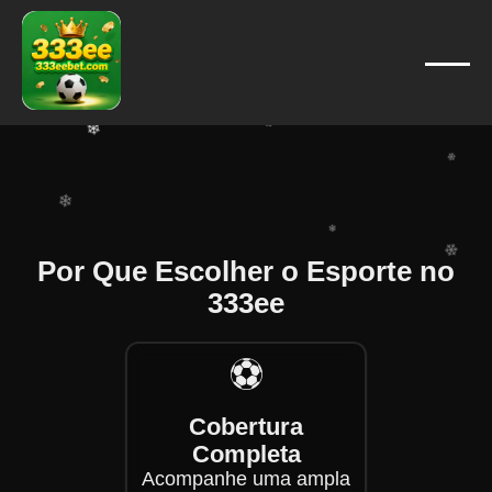
❄
❄
❄
❄
❄
❄
❄
❄
❄
❄
Por Que Escolher o Esporte no
❄
333ee
❄
❄
⚽
Cobertura
Completa
Acompanhe uma ampla