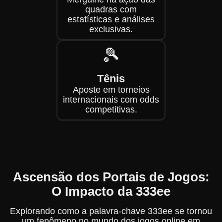
quadras com
estatísticas e análises
exclusivas.
🎾
Tênis
Aposte em torneios
internacionais com odds
competitivas.
Ascensão dos Portais de Jogos:
O Impacto da 333ee
Explorando como a palavra-chave 333ee se tornou
um fenômeno no mundo dos jogos online em