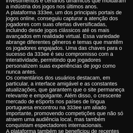
investimentos e cenários dinâmicos que moldaram
a indústria dos jogos nos últimos anos.
A plataforma 333ee, um dos principais portais de
jogos online, conseguiu capturar a atenção dos
jogadores com suas ofertas diversificadas,
incluindo desde jogos clássicos até os mais
avançados em realidade virtual. Essa variedade
abrange diferentes gêneros e temas que mantêm
os jogadores engajados. Uma das chaves para o
sucesso da 333ee é seu compromisso com a
interatividade, permitindo que jogadores
personalizem suas experiências de jogo como
nunca antes.
Os comentários dos usuários destacam, em
particular, a interface amigável e as constantes
atualizações, que garantem que o site permaneça
relevante e empolgante. Além disso, o crescente
mercado de eSports nos países de língua
portuguesa encontrou na 333ee um aliado
importante, promovendo competições que não só
atraem uma audiência local, mas também
conquistam espectadores internacionais.
A plataforma também se beneficiou de recentes