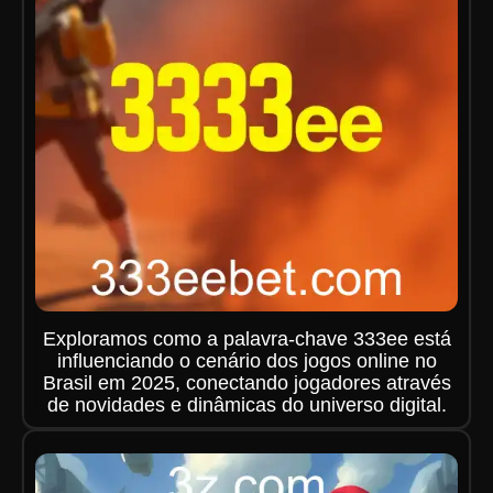
Exploramos como a palavra-chave 333ee está
influenciando o cenário dos jogos online no
Brasil em 2025, conectando jogadores através
de novidades e dinâmicas do universo digital.