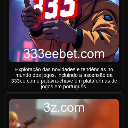
Exploração das novidades e tendências no
mundo dos jogos, incluindo a ascensão da
333ee como palavra-chave em plataformas de
jogos em português.