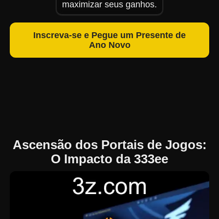
maximizar seus ganhos.
Inscreva-se e Pegue um Presente de
Ano Novo
Ascensão dos Portais de Jogos:
O Impacto da 333ee