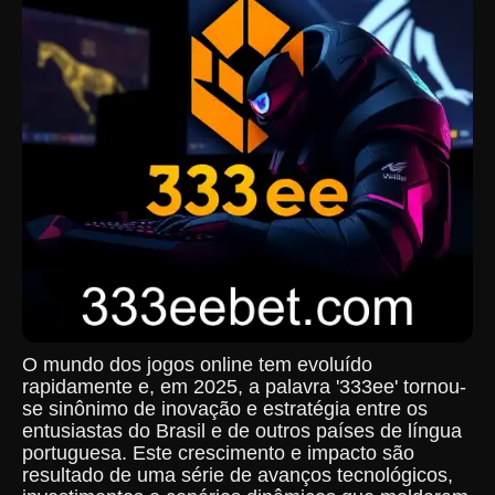
O mundo dos jogos online tem evoluído
rapidamente e, em 2025, a palavra '333ee' tornou-
se sinônimo de inovação e estratégia entre os
entusiastas do Brasil e de outros países de língua
portuguesa. Este crescimento e impacto são
resultado de uma série de avanços tecnológicos,