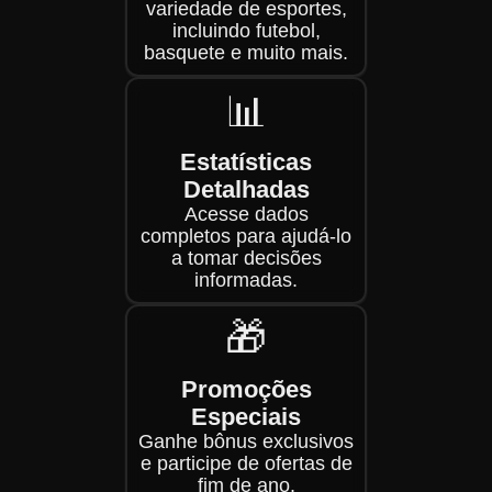
variedade de esportes,
incluindo futebol,
basquete e muito mais.
📊
Estatísticas
Detalhadas
Acesse dados
completos para ajudá-lo
a tomar decisões
informadas.
🎁
Promoções
Especiais
Ganhe bônus exclusivos
e participe de ofertas de
fim de ano.