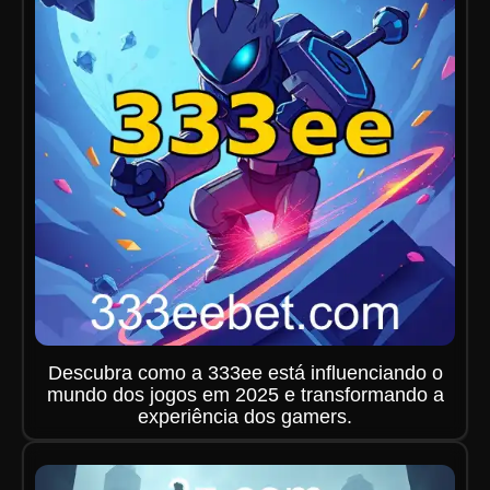
Descubra como a 333ee está influenciando o
mundo dos jogos em 2025 e transformando a
experiência dos gamers.