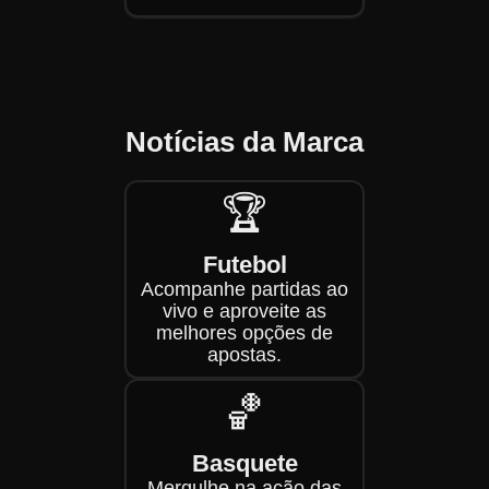
Notícias da Marca
🏆
Futebol
Acompanhe partidas ao
vivo e aproveite as
melhores opções de
apostas.
🏀
Basquete
Mergulhe na ação das