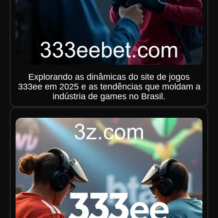
Explorando as dinâmicas do site de jogos
333ee em 2025 e as tendências que moldam a
indústria de games no Brasil.