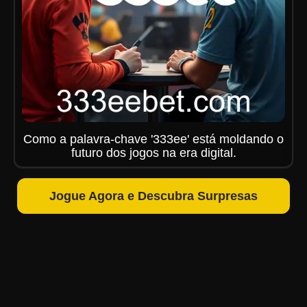
Como a palavra-chave '333ee' está moldando o
futuro dos jogos na era digital.
Jogue Agora e Descubra Surpresas