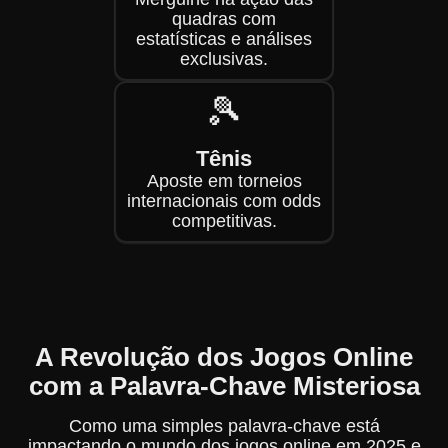
quadras com
estatísticas e análises
exclusivas.
🎾
Tênis
Aposte em torneios
internacionais com odds
competitivas.
A Revolução dos Jogos Online
com a Palavra-Chave Misteriosa
Como uma simples palavra-chave está
impactando o mundo dos jogos online em 2025 e