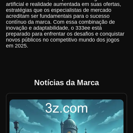
artificial e realidade aumentada em suas ofertas,
estratégias que os especialistas de mercado
acreditam ser fundamentais para o sucesso
contínuo da marca. Com essa combinação de
inovação e adaptabilidade, o 333ee está
preparado para enfrentar os desafios e conquistar
novos públicos no competitivo mundo dos jogos
em 2025.
Notícias da Marca