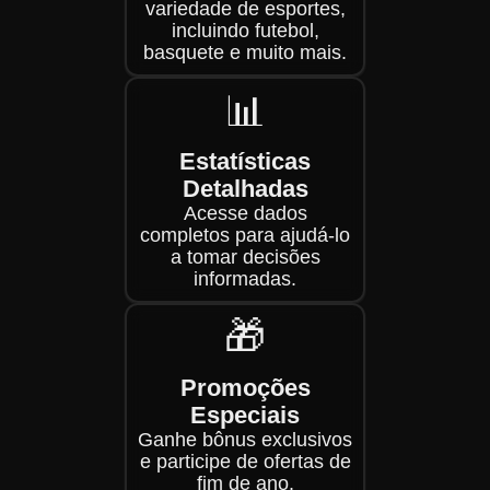
variedade de esportes,
incluindo futebol,
basquete e muito mais.
📊
Estatísticas
Detalhadas
Acesse dados
completos para ajudá-lo
a tomar decisões
informadas.
🎁
Promoções
Especiais
Ganhe bônus exclusivos
e participe de ofertas de
fim de ano.