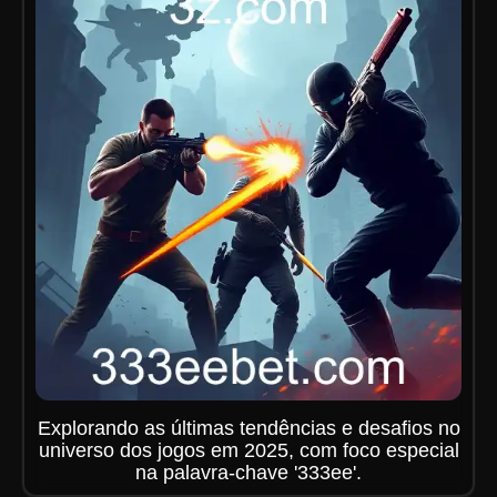
Explorando as últimas tendências e desafios no
universo dos jogos em 2025, com foco especial
na palavra-chave '333ee'.