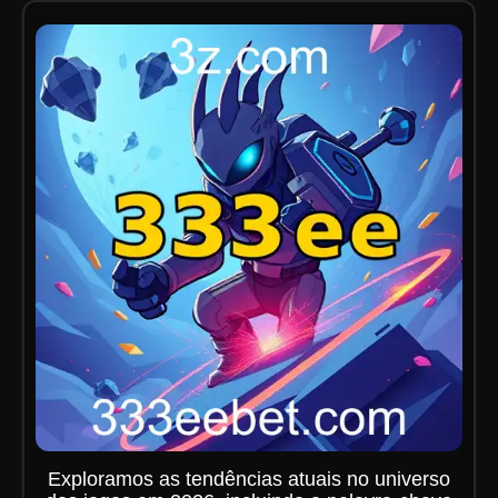
Exploramos as tendências atuais no universo