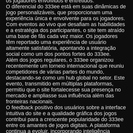
os jogadores envolvidos e entretidos.
O diferencial do 333ee está em suas dinâmicas de
jogo personalizáveis, que proporcionam uma
experiência única e envolvente para os jogadores.
Com eventos ao vivo que desafiam as habilidades
e a estratégia dos participantes, o site tem atraído
uma base de fãs cada vez maior. Os jogadores
têm reportado uma experiência de usuário
altamente satisfatória, apontando a integração
social como um dos pontos fortes do 333ee.
Além dos jogos regulares, o 333ee organizou
recentemente um torneio internacional que reuniu
competidores de várias partes do mundo,
destacando-se como um hub global no setor. Este
evento, transmitido em múltiplas plataformas,
permitiu que o site fortalecesse sua presença no
mercado e ampliasse sua influência além das
fronteiras nacionais.
O feedback positivo dos usuários sobre a interface
intuitiva do site e a qualidade gráfica dos jogos
contribui para a crescente popularidade do 333ee
entre os amantes de jogos digitais. A plataforma
continua a evoluir, incorporando inteligência