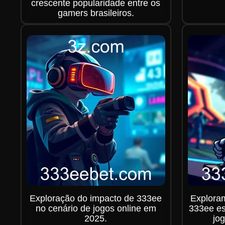
crescente popularidade entre os
gamers brasileiros.
Exploração do impacto de 333ee
Exploram
no cenário de jogos online em
333ee es
2025.
jo