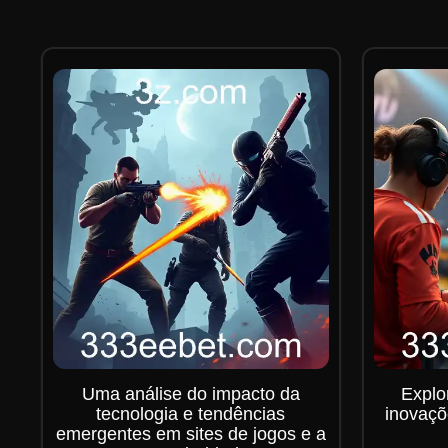
Uma análise do impacto da
Explo
tecnologia e tendências
inovaçõ
emergentes em sites de jogos e a