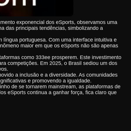
scimento exponencial dos eSports, observamos uma
a das principais tendências, simbolizando a
língua portuguesa. Com uma interface intuitiva e
 fenômeno maior em que os eSports não são apenas
plataformas como 333ee prosperem. Este investimento
para competições. Em 2025, o Brasil sediou um dos
vos.
ovido a inclusão e a diversidade. As comunidades
ignificativas e promovendo a igualdade.
inho de se tornarem mainstream, as plataformas de
s eSports continua a ganhar força, fica claro que