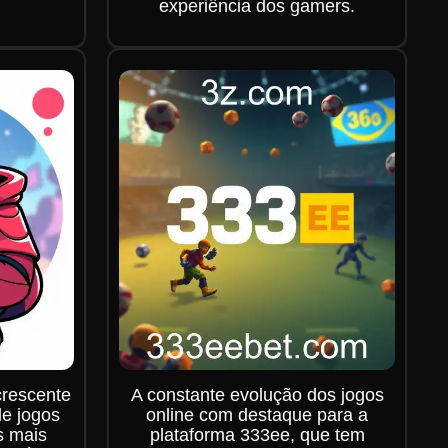
experiência dos gamers.
crescente
A constante evolução dos jogos
e jogos
online com destaque para a
s mais
plataforma 333ee, que tem