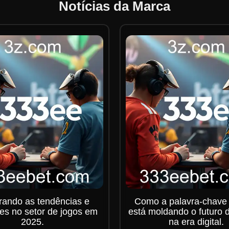
Notícias da Marca
rando as tendências e
Como a palavra-chave 
es no setor de jogos em
está moldando o futuro 
2025.
na era digital.