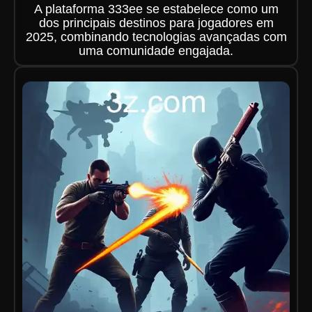
A plataforma 333ee se estabelece como um
dos principais destinos para jogadores em
2025, combinando tecnologias avançadas com
uma comunidade engajada.