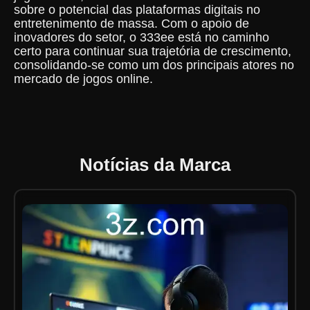
sobre o potencial das plataformas digitais no
entretenimento de massa. Com o apoio de
inovadores do setor, o 333ee está no caminho
certo para continuar sua trajetória de crescimento,
consolidando-se como um dos principais atores no
mercado de jogos online.
Notícias da Marca