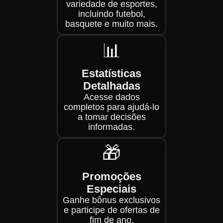
variedade de esportes,
incluindo futebol,
basquete e muito mais.
📊
Estatísticas
Detalhadas
Acesse dados
completos para ajudá-lo
a tomar decisões
informadas.
🎁
Promoções
Especiais
Ganhe bônus exclusivos
e participe de ofertas de
fim de ano.