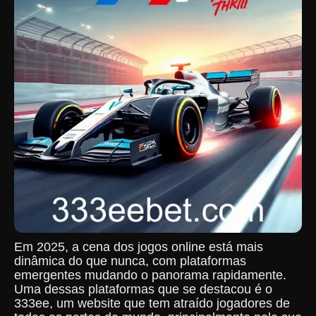
Em 2025, a cena dos jogos online está mais
dinâmica do que nunca, com plataformas
emergentes mudando o panorama rapidamente.
Uma dessas plataformas que se destacou é o
333ee, um website que tem atraído jogadores de