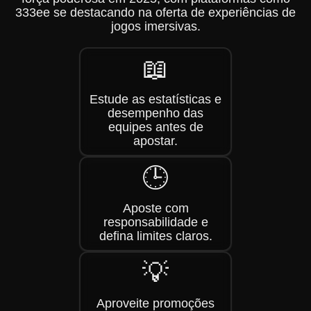
333ee se destacando na oferta de experiências de
jogos imersivas.
📖
Estude as estatísticas e
desempenho das
equipes antes de
apostar.
🕒
Aposte com
responsabilidade e
defina limites claros.
💡
Aproveite promoções