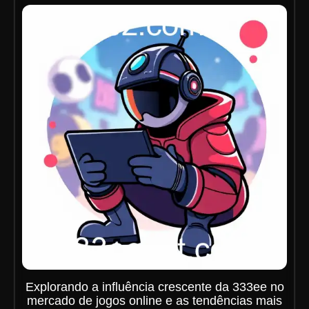
Explorando a influência crescente da 333ee no
mercado de jogos online e as tendências mais