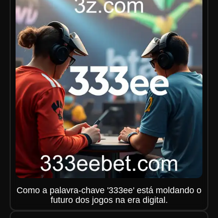
Como a palavra-chave '333ee' está moldando o
futuro dos jogos na era digital.