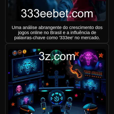
Uma análise abrangente do crescimento dos
jogos online no Brasil e a influência de
palavras-chave como '333ee' no mercado.