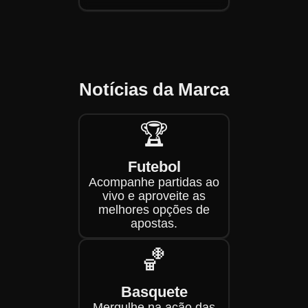
Notícias da Marca
🏆
Futebol
Acompanhe partidas ao
vivo e aproveite as
melhores opções de
apostas.
🏀
Basquete
Mergulhe na ação das