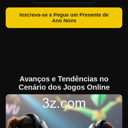
Inscreva-se e Pegue um Presente de
Ano Novo
Avanços e Tendências no
Cenário dos Jogos Online