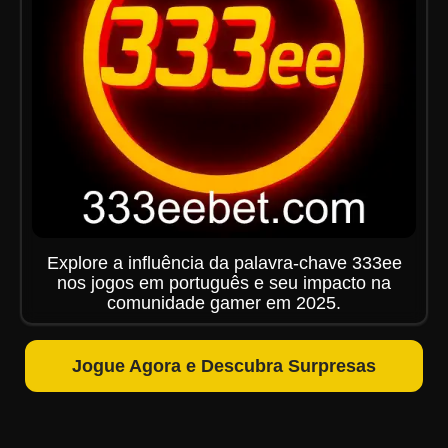
Explore a influência da palavra-chave 333ee
nos jogos em português e seu impacto na
comunidade gamer em 2025.
Jogue Agora e Descubra Surpresas