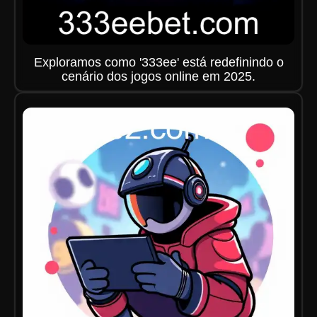
Exploramos como '333ee' está redefinindo o
cenário dos jogos online em 2025.