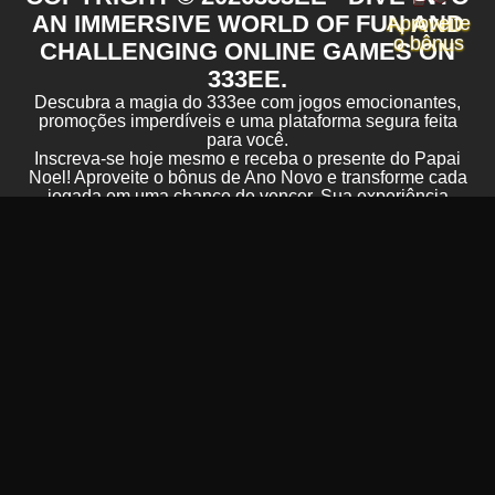
AN IMMERSIVE WORLD OF FUN AND
Aproveite
o bônus
CHALLENGING ONLINE GAMES ON
333EE.
Descubra a magia do 333ee com jogos emocionantes,
promoções imperdíveis e uma plataforma segura feita
para você.
Inscreva-se hoje mesmo e receba o presente do Papai
Noel! Aproveite o bônus de Ano Novo e transforme cada
jogada em uma chance de vencer. Sua experiência
começa agora no 333ee!
FORMAS DE PAGAMENTO ACEITAS