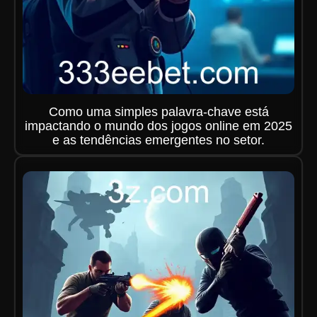
Como uma simples palavra-chave está
impactando o mundo dos jogos online em 2025
e as tendências emergentes no setor.