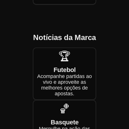
Notícias da Marca
🏆
Futebol
Acompanhe partidas ao
vivo e aproveite as
melhores opções de
apostas.
🏀
Basquete
Mergulhe na ação das